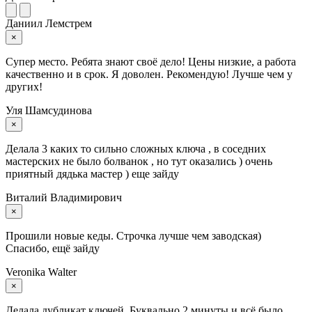
Даниил Лемстрем
×
Супер место. Ребята знают своё дело! Цены низкие, а работа
качественно и в срок. Я доволен. Рекомендую! Лучше чем у
других!
Уля Шамсудинова
×
Делала 3 каких то сильно сложных ключа , в соседних
мастерских не было болванок , но тут оказались ) очень
приятный дядька мастер ) еще зайду
Виталий Владимирович
×
Прошили новые кеды. Строчка лучше чем заводская)
Спасибо, ещё зайду
Veronika Walter
×
Делала дубликат ключей. Буквально 2 минуты и всё было