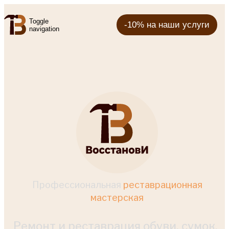
Toggle
-10% на наши услуги
navigation
Профессиональная
реставрационная
мастерская
Ремонт и реставрация обуви, сумок,